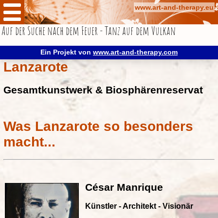
www.art-and-therapy.eu
Auf der Suche nach dem Feuer - Tanz auf dem Vulkan
Themenwochen
Lanzarote
Ein Projekt von
www.art-and-therapy.com
Lanzarote
César Manrique
Piraten, Vulkane und Wein
Gesamtkunstwerk & Biosphärenreservat
Cochenillezucht und Malerfarbe
Vulkanismus
Über mich
Was Lanzarote so besonders
Kontakt
macht...
Impressum
Datenschutz
Blog-Netzwerk
César Manrique
HOMEPAGE
Künstler - Architekt - Visionär