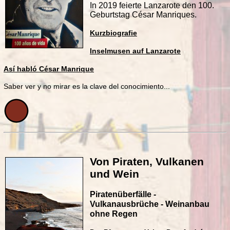
www.art-and-therapy.com
In 2019 feierte Lanzarote den 100.
Geburtstag César Manriques.
Kurzbiografie
Inselmusen auf Lanzarote
Así habló César Manrique
Saber ver y no mirar es la clave del conocimiento...
TELEFON-SPRECHSTUNDE
sa 10-12:00 h
Oder nach Terminvereinbarung.
+34 664 419 262
bettina@art-and-therapy.com
Ich freue mich auf Sie!
Von Piraten, Vulkanen
und Wein
Piratenüberfälle -
Vulkanausbrüche - Weinanbau
Inselmusen auf Lanzarote
ohne Regen
César Manrique Special