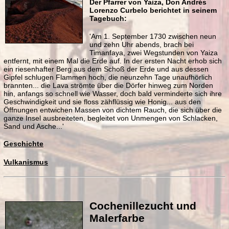
Der Pfarrer von
Yaiza
, Don Andrés
Lorenzo Curbelo berichtet in seinem
Tagebuch:
'Am 1. September 1730 zwischen neun
und zehn Uhr abends, brach bei
Timanfaya, zwei Wegstunden von Yaiza
entfernt, mit einem Mal die Erde auf. In der ersten Nacht erhob sich
ein riesenhafter Berg aus dem Schoß der Erde und aus dessen
Gipfel schlugen Flammen hoch, die neunzehn Tage unaufhörlich
brannten... die Lava strömte über die Dörfer hinweg zum Norden
hin, anfangs so schnell wie Wasser, doch bald verminderte sich ihre
Geschwindigkeit und sie floss zähflüssig wie Honig... aus den
Öffnungen entwichen Massen von dichtem Rauch, die sich über die
ganze Insel ausbreiteten, begleitet von Unmengen von Schlacken,
Sand und Asche...'
Geschichte
Vulkanismus
In 2019 feierte Lanzarote den 100.
Geburtstag César Manriques.
Unsere Musenreise würdigt diesen besonderen
Menschen und Künstler.
Cochenillezucht und
Termine auf Anfrage
Malerfarbe
SABER VER